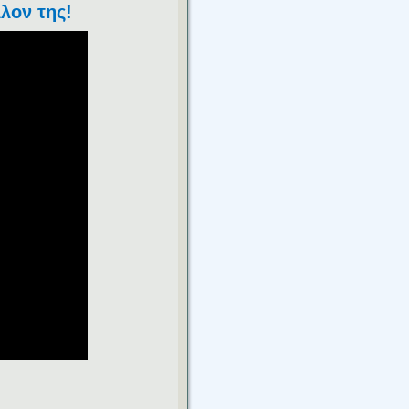
λλον της
!