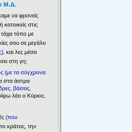
υ Μ.Δ.
καμε να φρονείς
 κατοικείς στις
 τάχα τόπο με
κίες σου σε μεγάλο
),
και λες μέσα
σει στη γη;
ός (με τα σύγχρονα
α στα άστρα
δρες, βάσεις,
ίψω λέει ο Κύριος.
τές
(που
το κράτος, την