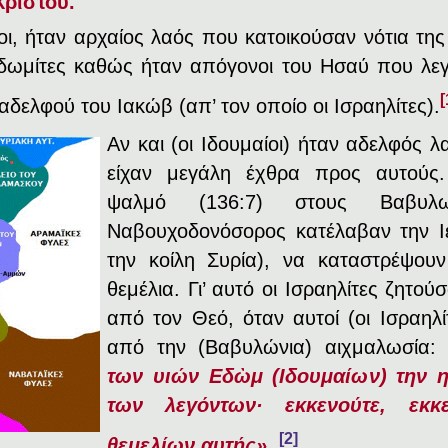
Χριστού.
αίοι, ήταν αρχαίος λαός που κατοικούσαν νότια τ
δωμίτες καθώς ήταν απόγονοι του Ησαύ που λεγ
[
δελφού του Ιακώβ (απ’ τον οποίο οι Ισραηλίτες).
Αν και (οι Ιδουμαίοι) ήταν αδελφός 
είχαν μεγάλη έχθρα προς αυτούς
ψαλμό (136:7) στους Βαβυλ
Ναβουχοδονόσορος κατέλαβαν την Ι
την κοίλη Συρία), να καταστρέψου
θεμέλια. Γι’ αυτό οι Ισραηλίτες ζητού
από τον Θεό, όταν αυτοί (οι Ισραηλ
από την (Βαβυλώνια) αιχμαλωσία
των υιών Εδὼμ (Ιδουμαίων) την 
των λεγόντων· εκκενούτε, εκκ
[2]
θεμελίων αυτής».