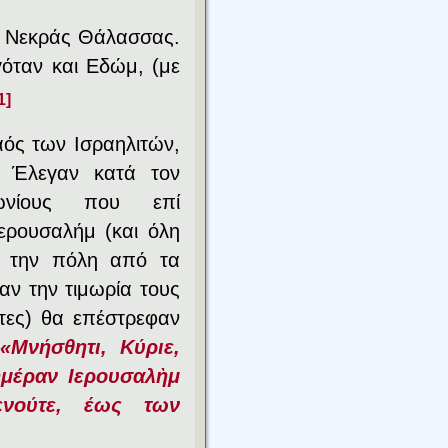
ης Νεκράς Θάλασσας.
όταν και Εδώμ, (με
1]
λαός των Ισραηλιτών,
. Έλεγαν κατά τον
ωνίους που επί
ερουσαλήμ (και όλη
ν την πόλη από τα
σαν την τιμωρία τους
ίτες) θα επέστρεφαν
:
«Μνήσθητι, Κύριε,
ημέραν Ιερουσαλὴμ
ενούτε, έως των