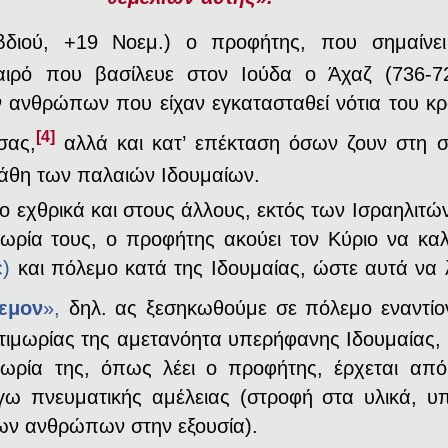
ιού, +19 Νοεμ.) ο προφήτης, που σημαίνει
αιρό που βασίλευε στον Ιούδα ο Άχαζ (736-72
ν ανθρώπων που είχαν εγκατασταθεί νότια του κρ
[4]
σας,
αλλά και κατ’ επέκταση όσων ζουν στη σ
άθη των παλαιών Ιδουμαίων.
ντο εχθρικά και στους άλλους, εκτός των Ισραηλιτών
τιμωρία τους, ο προφήτης ακούει τον Κύριο να κα
ε
)
και πόλεμο κατά της Ιδουμαίας, ώστε αυτά να
λεμον
»,
δηλ. ας ξεσηκωθούμε σε πόλεμο εναντίον
ς τιμωρίας της αμετανόητα υπερήφανης Ιδουμαίας, 
μωρία της, όπως λέει ο προφήτης, έρχεται απ
ω πνευματικής αμέλειας (στροφή στα υλικά, υπε
ων ανθρώπων στην εξουσία).