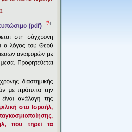
α.
τυπώσιμο (
pdf
)
ρεται στη σύγχρονη
τι ο λόγος του Θεού
μεσων αναφορών με
άμεσα. Προφητεύεται
χρονης διαστημικής
ύν με πρότυπο την
 είναι ανάλογη της
φιλική στο Ισραήλ,
γκοσμιοποίησης,
ήλ, που τηρεί τα