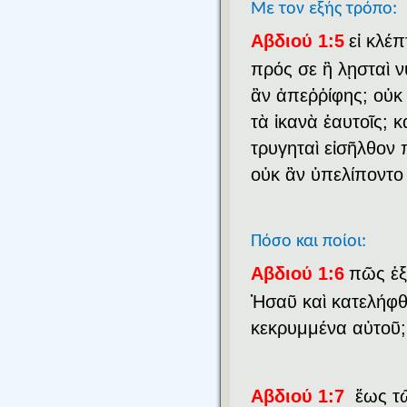
Με τον εξής τρόπο:
Αβδιού 1:5
εἰ κλέπ
πρός σε ἢ λῃσταὶ ν
ἂν ἀπεῤῥίφης; οὐκ
τὰ ἱκανὰ ἑαυτοῖς; κα
τρυγηταὶ εἰσῆλθον 
οὐκ ἂν ὑπελίποντο
Πόσο και ποίοι:
Αβδιού 1:6
πῶς ἐ
Ἡσαῦ καὶ κατελήφθ
κεκρυμμένα αὐτοῦ;
Αβδιού 1:7
ἕως τ