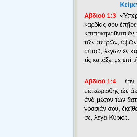
Κείμε
Αβδιού 1:3
«Ὑπερ
καρδίας σου ἐπῇρέ
κατασκηνοῦντα ἐν 
τῶν πετρῶν, ὑψῶν 
αὐτοῦ, λέγων ἐν κα
τίς κατάξει με ἐπὶ τ
Αβδιού 1:4
ἐὰν
μετεωρισθῇς ὡς ἀε
ἀνὰ μέσον τῶν ἄσ
νοσσιάν σου, ἐκεῖ
σε, λέγει Κύριος.