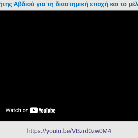
της Αβδιού για τη διαστημική εποχή και το μέ
https://youtu.be/VBzrd0zw0M4