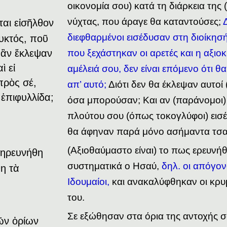
οικονομία σου) κατά τη διάρκεια της
νύχτας, που άραγε θα καταντούσες;
ται εἰσῆλθον
διεφθαρμένοι εισέδυσαν στη διοίκησ
υκτός, ποῦ
 ἂν ἔκλεψαν
που ξεχάστηκαν οι αρετές και η αξιο
ὶ εἰ
αμέλειά σου, δεν είναι επόμενο ότι 
πρὸς σέ,
απ’ αυτό;
Διότι δεν θα έκλεψαν αυτοί 
 ἐπιφυλλίδα;
όσα μπορούσαν; Και αν (παράνομοι)
πλούτου σου (όπως τοκογλύφοι) εισέ
θα άφηναν παρά μόνο ασήμαντα τσα
(Αξιοθαύμαστο είναι) το πως ερευνή
ξηρευνήθη
συστηματικά ο Ησαύ,
δηλ. οι απόγον
η τὰ
Ιδουμαίοι,
και ανακαλύφθηκαν οι κρυ
του.
Σε εξώθησαν στα όρια της αντοχής 
ῶν ὁρίων