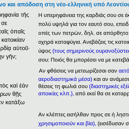
νο και απόδοση στη νέο-ελληνική υπό Λεοντίο
ηφανία τῆς
Η υπερηφάνεια της καρδιάς σου σε έ
 σε
πολύ υψηλά για τον εαυτό σου, επειδή
ταῖς ὀπαῖς
οπές των πετρών, δηλ. σε απόρθητο
κατοικίαν
οχηρά καταφύγια. Ανεβάζεις τις κατοι
ρδίᾳ αὐτοῦ·
ύψος
(τους σημερινούς ουρανοξύστες
ὴν γῆν;
σου: Ποιός θα μπορέσει να με κατεβά
Αν φθάσεις να μετεωρίζεσαι σαν
αετ
αεροδιαστημικά μέσα)
και αν ανάμεσ
τὸς καὶ ἐὰν
θέσεις τη φωλιά σου
(διαστημικές εξέ
αποικίες κλπ.),
από εκεί θα σε καταρρ
τρων θῇς
θεν κατάξω
Αν κλέπτες εισήλθαν προς σε ή λησ
χρησιμοποιούν και βία),
(εισέδυσαν σ