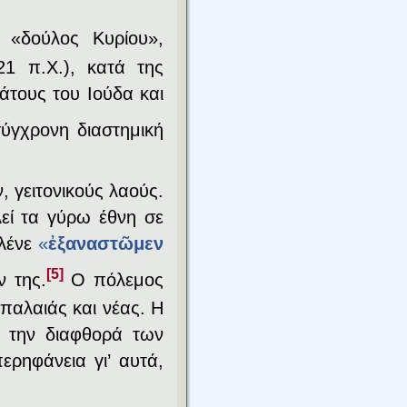
 «δούλος Κυρίου»,
1 π.Χ.), κατά της
άτους του Ιούδα και
ύγχρονη διαστημική
, γειτονικούς λαούς.
λεί τα γύρω έθνη σε
 λένε
«
ἐξαναστῶμεν
[5]
 της.
Ο πόλεμος
παλαιάς και νέας. Η
ό την διαφθορά των
ρηφάνεια γι’ αυτά,