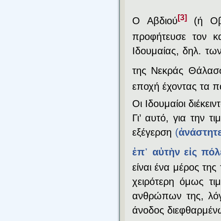
[3]
Ο Αβδιού
(ή Οβδ
προφήτευσε τον κ
Ιδουμαίας, δηλ. τω
της Νεκράς Θάλασ
εποχή έχοντας τα π
Οι Ιδουμαίοι διέκει
Γι’ αυτό, για την 
εξέγερση
(
ἀνάστητ
ἐπ᾿ αὐτὴν εἰς πό
είναι ένα μέρος τη
χειρότερη όμως τι
ανθρώπων της, λόγ
άνοδος διεφθαρμέν