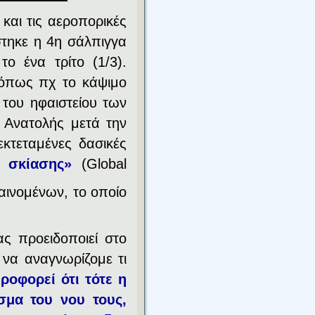
και τις αεροπορικές
στηκε η 4η σάλπιγγα
ο ένα τρίτο (1/3).
, όπως πχ το κάψιμο
 του ηφαιστείου των
ς Ανατολής μετά την
εκτεταμένες δασικές
ς σκίασης»
(Global
αινομένων, το οποίο
ας προειδοποιεί στο
 να αναγνωρίζομε τι
ροφορεί ότι τότε η
σμα του νου τους,