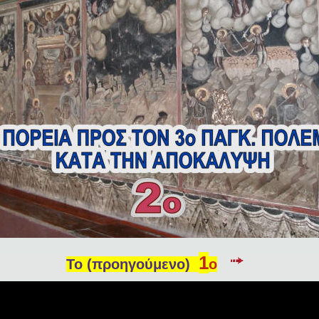
1
Το (προηγούμενο)
o