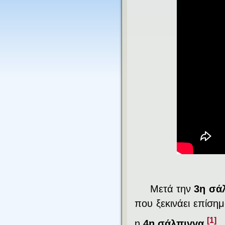
Μ
ετά την
3η σά
που ξεκινάει επίσημ
[1]
η
4η σάλπιγγα.