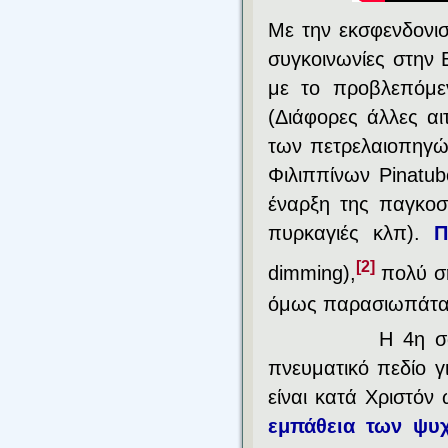
Με την εκσφενδονισ
συγκοινωνίες στην 
με το προβλεπόμεν
(Διάφορες άλλες αι
των πετρελαιοπηγών
Φιλιππίνων Pinatub
έναρξη της παγκοσμ
πυρκαγιές κλπ).
Π
[2]
dimming),
πολύ ση
όμως παρασιωπάτα
Η 4η σ
πνευματικό πεδίο γ
είναι κατά Χριστόν 
εμπάθεια των ψυχ