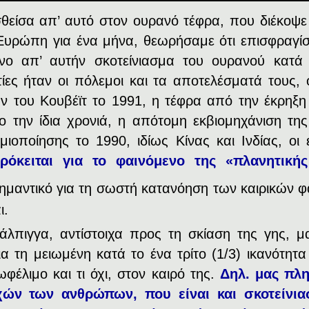
θείσα απ’ αυτό στον ουρανό τέφρα, που διέκοψε 
Ευρώπη για ένα μήνα, θεωρήσαμε ότι επισφραγί
ο απ’ αυτήν σκοτείνιασμα του ουρανού κατά τ
τίες ήταν οι πόλεμοι και τα αποτελέσματά τους
 του Κουβέϊτ το 1991, η τέφρα από την έκρηξη
o την ίδια χρονιά, η απότομη εκβιομηχάνιση τη
ιοποίησης το 1990, ιδίως Κίνας και Ινδίας, οι 
ρόκειται για το φαινόμενο της «πλανητική
μαντικό για τη σωστή κατανόηση των καιρικών φ
ι.
άλπιγγα, αντίστοιχα προς τη σκίαση της γης, μ
ια τη μειωμένη κατά το ένα τρίτο (1/3) ικανότητα
ωφέλιμο και τι όχι, στον καιρό της.
Δηλ. μας πλη
ών των ανθρώπων, που είναι και σκοτείνια