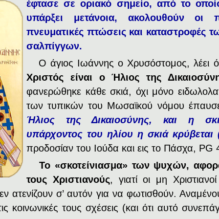
έφτασε σε οριακό σημείο, από το
οποί
υπάρξει μετάνοια, ακολουθούν οι 
πνευματικές πτώσεις και καταστροφές τ
σαλπίγγων.
Ο άγιος Ιωάννης ο Χρυσόστομος, λέει ό
Χριστός είναι ο Ήλιος της Δικαιοσύν
φανερώθηκε κάθε σκιά, όχι μόνο ειδωλολα
των τυπικών του Μωσαϊκού νόμου έπαυσ
Ήλιος της Δικαιοσύνης, και η σκι
υπάρχοντος του ηλίου η σκιά κρύβεται (
προδοσίαν του Ιούδα και εις το Πάσχα, PG 
Το «σκοτείνιασμα» των ψυχών, αφορ
τους Χριστιανούς
, γιατί οι μη Χριστιανο
δεν ατενίζουν σ’ αυτόν για να φωτισθούν. Αναμένο
ις κοινωνικές τους σχέσεις (και ότι αυτό συνεπάγ