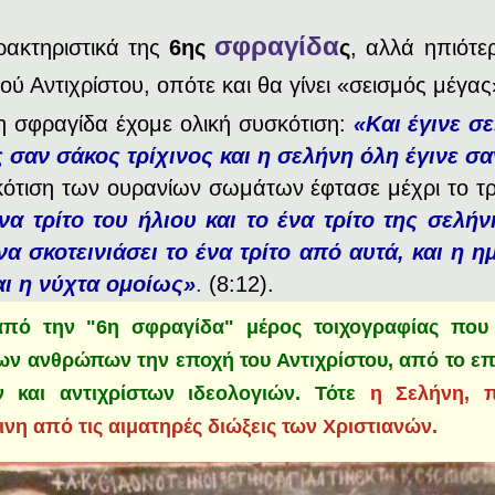
σφραγίδα
ρακτηριστικά της
6ης
ς
, αλλά ηπιότερ
κού Αντιχρίστου, οπότε και θα γίνει «σεισμός μέγα
η σφραγίδα έχομε ολική συσκότιση:
«Και έγινε σ
 σαν σάκος τρίχινος και η σελήνη όλη έγινε σα
ότιση των ουρανίων σωμάτων έφτασε μέχρι το τρ
να τρίτο του ήλιου και το ένα τρίτο της σελήν
α σκοτεινιάσει το ένα τρίτο από αυτά, και η 
και η νύχτα ομοίως»
.
(8:12).
από την "6η σφραγίδα" μέρος τοιχογραφίας που 
των ανθρώπων την εποχή του Αντιχρίστου, από το ε
 και αντιχρίστων ιδεολογιών. Τότε
η Σελήνη, π
ινη από τις αιματηρές διώξεις των Χριστιανών.