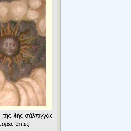
ς της
4ης σάλπιγγας
φορες αιτίες.