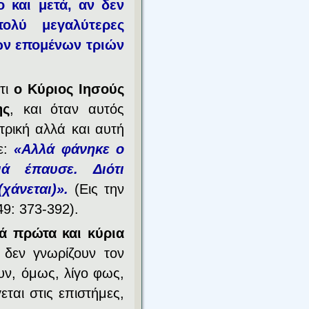
ο και μετά, αν δεν
πολύ μεγαλύτερες
ων επομένων τριών
τι
ο Κύριος Ιησούς
ης
, και όταν αυτός
τρική αλλά και αυτή
ε:
«Αλλά φάνηκε ο
ά έπαυσε. Διότι
χάνεται)».
(Εις την
49: 373-392).
ά πρώτα και κύρια
ί δεν γνωρίζουν τον
υν, όμως, λίγο φως,
εται στις επιστήμες,